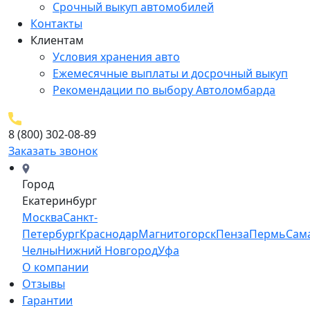
Срочный выкуп автомобилей
Контакты
Клиентам
Условия хранения авто
Ежемесячные выплаты и досрочный выкуп
Рекомендации по выбору Автоломбарда
8 (800) 302-08-89
Заказать звонок
Город
Екатеринбург
Москва
Санкт-
Петербург
Краснодар
Магнитогорск
Пенза
Пермь
Сам
Челны
Нижний Новгород
Уфа
О компании
Отзывы
Гарантии