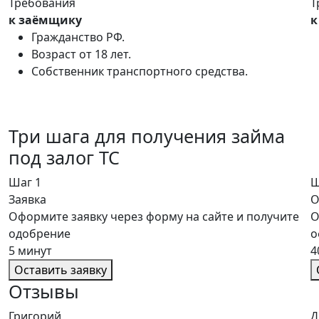
Требования
Т
к заёмщику
к
Гражданство РФ.
Возраст от 18 лет.
Собственник транспортного средства.
Три шага для получения займа
под залог ТС
Шаг 1
Ш
Заявка
О
Оформите заявку через форму на сайте и получите
О
одобрение
о
5 минут
4
Оставить заявку
Отзывы
Григорий
Д