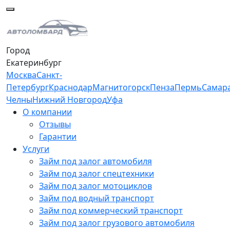
Город
Екатеринбург
Москва
Санкт-
Петербург
Краснодар
Магнитогорск
Пенза
Пермь
Самар
Челны
Нижний Новгород
Уфа
О компании
Отзывы
Гарантии
Услуги
Займ под залог автомобиля
Займ под залог спецтехники
Займ под залог мотоциклов
Займ под водный транспорт
Займ под коммерческий транспорт
Займ под залог грузового автомобиля