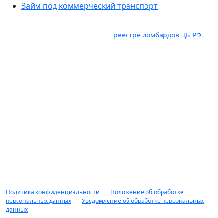
Займ под коммерческий транспорт
Услуги оказывает ООО "Авто Ломбард" ИНН 6382098885.
ОГРН 1236300029536, состоит в
реестре ломбардов ЦБ РФ
,
Юридический адрес: 445035, Самарская область, г.
Тольятти, ул. Карбышева, влд. 2а, оф. 403, ком. 18. Займ под
залог движимого имущества предоставляется гр. РФ в
соответствии с правилами предоставления займов под
залог движимого имущества, распоряжениями, приказами
рекламными мероприятиями ООО "Авто Ломбард"
действующими на момент обращения за получением
займа. Заимодавец вправе отказать в предоставлении
займа без объяснения причин. Доп. комиссии не
взимается. Сумма займа от 10 000 рублей до 10 000 000
рублей, срок займа от 1 дня до 1 года, минимальная
процентная ставка по займу от 2%, оценка обеспечения до
90% от рыночной стоимости. НЕ ЯВЛЯЕТСЯ ПУБЛИЧНОЙ
ОФЕРТОЙ.
Политика конфиденциальности
|
Положение об обработке
персональных данных
|
Уведомление об обработке персональных
данных