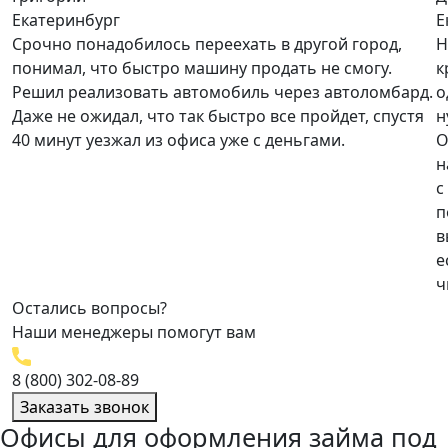
Екатеринбург
Е
Срочно понадобилось переехать в другой город,
Н
понимал, что быстро машину продать не смогу.
к
Решил реализовать автомобиль через автоломбард.
о
Даже не ожидал, что так быстро все пройдет, спустя
н
40 минут уезжал из офиса уже с деньгами.
О
н
с
п
в
е
ч
Остались вопросы?
Наши менеджеры помогут вам
8 (800) 302-08-89
Заказать звонок
Офисы для оформления займа под