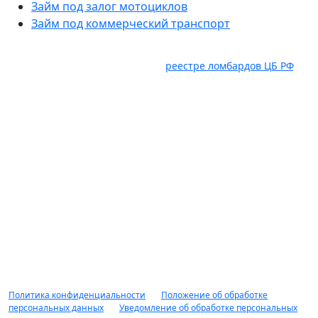
Займ под залог мотоциклов
Займ под коммерческий транспорт
Услуги оказывает ООО "Авто Ломбард" ИНН 6382098885.
ОГРН 1236300029536, состоит в
реестре ломбардов ЦБ РФ
,
Юридический адрес: 445035, Самарская область, г.
Тольятти, ул. Карбышева, влд. 2а, оф. 403, ком. 18. Займ под
залог движимого имущества предоставляется гр. РФ в
соответствии с правилами предоставления займов под
залог движимого имущества, распоряжениями, приказами
рекламными мероприятиями ООО "Авто Ломбард"
действующими на момент обращения за получением
займа. Заимодавец вправе отказать в предоставлении
займа без объяснения причин. Доп. комиссии не
взимается. Сумма займа от 10 000 рублей до 10 000 000
рублей, срок займа от 1 дня до 1 года, минимальная
процентная ставка по займу от 2%, оценка обеспечения до
90% от рыночной стоимости. НЕ ЯВЛЯЕТСЯ ПУБЛИЧНОЙ
ОФЕРТОЙ.
Политика конфиденциальности
|
Положение об обработке
персональных данных
|
Уведомление об обработке персональных