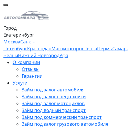
Город
Екатеринбург
Москва
Санкт-
Петербург
Краснодар
Магнитогорск
Пенза
Пермь
Самар
Челны
Нижний Новгород
Уфа
О компании
Отзывы
Гарантии
Услуги
Займ под залог автомобиля
Займ под залог спецтехники
Займ под залог мотоциклов
Займ под водный транспорт
Займ под коммерческий транспорт
Займ под залог грузового автомобиля