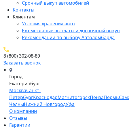
Срочный выкуп автомобилей
Контакты
Клиентам
Условия хранения авто
Ежемесячные выплаты и досрочный выкуп
Рекомендации по выбору Автоломбарда
8 (800) 302-08-89
Заказать звонок
Город
Екатеринбург
Москва
Санкт-
Петербург
Краснодар
Магнитогорск
Пенза
Пермь
Сам
Челны
Нижний Новгород
Уфа
О компании
Отзывы
Гарантии